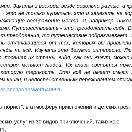
р. Закаты и восходы везде довольно разные, а кр
- это не только купаться, это и залезать на го
ажающие воображение места. Я, например, никог
зами.
Путешествовать - это преодолевать себя. Е
ает преодоления, то путешествие подразумевает.
нь отличающиеся от тех, которых вы привыкли в
яды на всё. Изучать это безумно интересно. Люб
 посещая их страны, видя, как они живут, можно
ествия меняют людей. Их глаза светятся ярче,
екоторую терпкость. Это всё не имеет смысл 
ем книги, и непосредственным переживанием опис
swer-anchor/answer/540991
нтюрист", в атмосферу приключений и детских грёз,
ких услуг из 30 видов приключений, таких как:
та
,