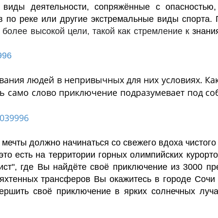
 виды деятельности, сопряжённые с опасностью,
в по реке
или другие
экстремальные виды спорта
.
более высокой цели, такой как стремление к
знани
996
вания людей в непривычных для них условиях. Как 
ь само слово приключение подразумевает под со
7039996
чты должно начинаться со свежего вдоха чистого го
это есть на территории горных олимпийских курорт
ист", где Вы найдёте своё приключение из 3000 п
яхтенных трансферов Вы окажитесь в городе Сочи
авершить своё приключение
в ярких солнечных луча