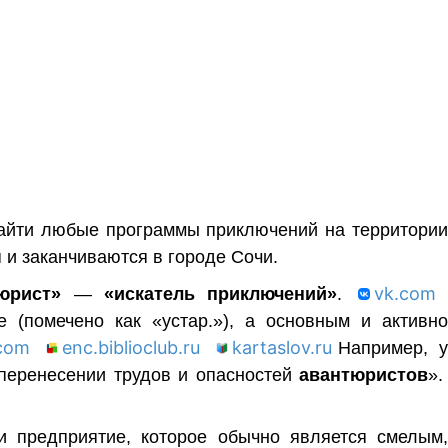
найти любые программы приключений на территори
 и заканчиваются в городе Сочи.
vk.com
юрист»
—
«искатель приключений»
.
 (помечено как «устар.»), а основным и активно
com
enc.biblioclub.ru
kartaslov.ru
Например, 
 перенесении трудов и опасностей
авантюристов
»
и предприятие, которое обычно является смелым,