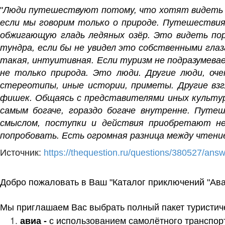
"
Люди путешествуют потому, что хотят видеть ми
если мы говорим только о природе. Путешествия 
обжигающую гладь ледяных озёр. Это видеть пор
тундра, если бы не увидел это собственными гла
такая, интуитивная. Если туризм не подразумев
не только природа. Это люди. Другие люди, оче
стереотипы, иные истории, приметы. Другие взгл
фишек. Общаясь с представителями иных культур,
самым богаче, гораздо богаче внутренне.
Путеш
смыслом, поступки и действия приобретают н
попробовать. Есть огромная разница между чтени
Источник:
https://thequestion.ru/questions/380527/an
Добро пожаловать в Ваш "Каталог приключений "Ава
Мы приглашаем Вас выбрать полный пакет туристичес
авиа -
с использованием самолётного транспор