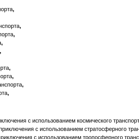
порта
,
,
нспорта
,
порта
,
а
,
,
орта
,
порта
,
анспорта
,
рта
,
иключения с использованием космического транспорт
 приключения с использованием стратосферного тра
 приключения с использованием тропосферного транс