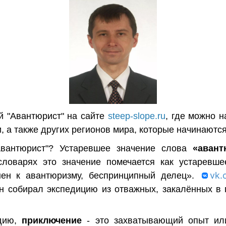
 "Авантюрист" на сайте
steep-slope.ru
, где можно 
, а также других регионов мира, которые начинаются
Авантюрист"?
Устаревшее значение слова
«авант
ловарях это значение помечается как устаревшее
vk.
онен к авантюризму, беспринципный делец».
.он собирал экспедицию из отважных, закалённых в
едию,
п
риключение
- это захватывающий опыт ил