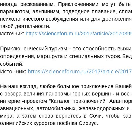
иногда
рискованным
. Приключениями могут быть
парашютом
,
альпинизм
,
подводное плавание
,
спла
психологического возбуждения
или для достижения 
такой деятельности.
Источник:
https://scienceforum.ru/2017/article/2017039
Приключенческий туризм
– это способность выжи
определения, маршрута и специальных туров
Вед
.
событий.
Источник:
https://scienceforum.ru/2017/article/201
На наш взгляд, л
юбое большое приключение Вашей ме
с обзора величия панорамы горных вершин - и всё 
интернет-проектом "Каталог приключений "Авантюр
авиационных, автомобильных, железнодорожных и 
мира, а затем снова вернётесь в Сочи, чтобы з
олимпийских курортов посёлка Сириус.