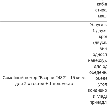
каби
стира
маш
Услуги в
1 двух
кро
(двусп
вни
односп
наверху)
для о
обеденна
Семейный номер "Бзерпи 2482" - 15 кв.м.
обед
для 2-х гостей + 1 доп.место
угол
кондицио
и глад
принадл