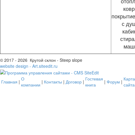
отопл
ковр
покрытие
с ду
каби
стира
маш
© 2017 - 2026 Крутой склон - Steep slope
website design - Art.siteedit.ru
О
Гостевая
Карта
Главная
|
|
Контакты
|
Договор
|
|
Форум
|
компании
книга
сайта