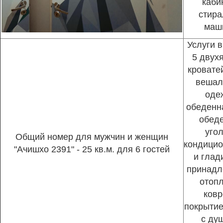
каби
стира
маш
Услуги в
5 двух
кроватей
вешал
оде
обеденна
обед
угол
Общий номер для мужчин и женщин
кондицио
"Ачишхо 2391" - 25 кв.м. для 6 гостей
и глад
принадл
отопл
ковр
покрытие
с ду