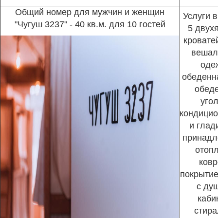
Общий номер для мужчин и женщин
Услуги в
"Чугуш 3237" - 40 кв.м. для 10 гостей
5 двух
кроватей
вешал
оде
обеденна
обед
угол
кондицио
и глад
принадл
отопл
ковр
покрытие
с ду
каби
стира