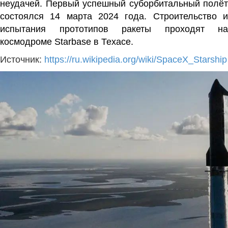
неудачей. Первый успешный суборбитальный полёт
состоялся 14 марта 2024 года.
Строительство 
испытания прототипов ракеты проходят на
космодроме
Starbase
в
Техасе
.
Источник:
https://ru.wikipedia.org/wiki/SpaceX_Starship