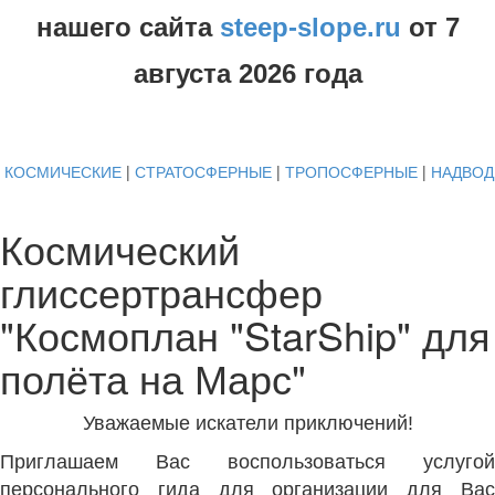
нашего сайта
steep-slope.ru
от
7
августа
2026 года
КОСМИЧЕСКИЕ
|
СТРАТОСФЕРНЫЕ
|
ТРОПОСФЕРНЫЕ
|
НАДВО
Космический
глиссертрансфер
"Космоплан "StarShip" для
полёта на Марс"
Уважаемые искатели приключений!
Приглашаем Вас воспользоваться услугой
персонального гида для организации для Вас