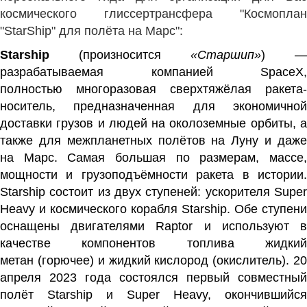
космического глиссертрансфера "Космоплан
"StarShip" для полёта на Марс":
Starship
(произносится
«Старшип»
) —
разрабатываемая компанией
SpaceX
,
полностью
многоразовая
сверхтяжёлая
ракета-
носитель
, предназначенная для экономичной
доставки грузов и людей на
околоземные
орбиты, 
также для
межпланетных полётов
на
Луну
и даж
на
Марс
. Самая большая по размерам, массе
мощности и грузоподъёмности ракета в истории.
Starship состоит из двух ступеней: ускорителя
Supe
Heavy
и
космического корабля
Starship
. Обе ступени
оснащены двигателями
Raptor
и используют 
качестве компонентов топлива
жидки
метан
(
горючее
) и
жидкий кислород
(
окислитель
).
2
апреля 2023 года состоялся первый совместный
полёт Starship и Super Heavy, окончившийся