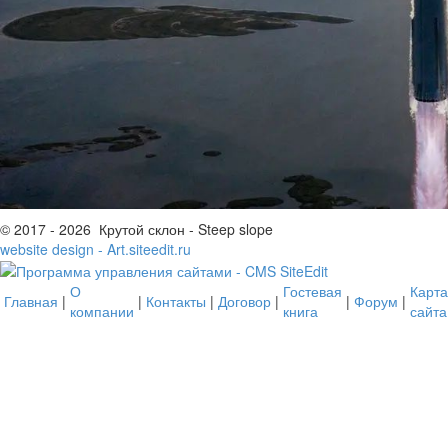
© 2017 - 2026 Крутой склон - Steep slope
website design - Art.siteedit.ru
О
Гостевая
Карта
Главная
|
|
Контакты
|
Договор
|
|
Форум
|
компании
книга
сайта