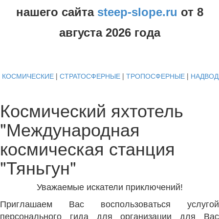
нашего сайта
steep-slope.ru
от
8
августа
2026 года
КОСМИЧЕСКИЕ
|
СТРАТОСФЕРНЫЕ
|
ТРОПОСФЕРНЫЕ
|
НАДВО
Космический яхтотель
"Международная
космическая станция
"Тяньгун"
Уважаемые искатели приключений!
Приглашаем Вас воспользоваться услугой
персонального гида для организации для Вас