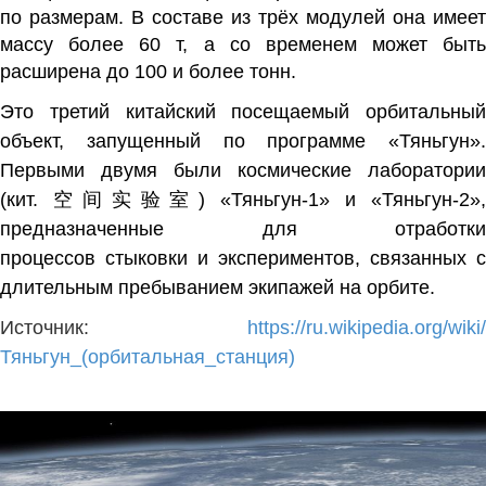
по размерам. В составе из трёх модулей она имеет
массу более 60 т, а со временем может быть
расширена до 100 и более тонн.
Это третий
китайский
посещаемый орбитальный
объект, запущенный по программе «Тяньгун».
Первыми двумя были космические лаборатории
(
кит.
空间实验室
) «
Тяньгун-1
» и «
Тяньгун-2
»
предназначенные для отработки
процессов
стыковки
и экспериментов, связанных с
длительным пребыванием экипажей на орбите.
Источник:
https://ru.wikipedia.org/wiki/
Тяньгун_(орбитальная_станция)