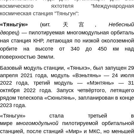
космического яхтотеля "Международная
космическая станция "Тяньгун":
«Тяньгу́н»
(
кит.
天宫
,
Небесны
дворец
) —
пилотируемая
многомодульная
орбиталь
ная станция
КНР
, летающая по
низкой околоземной
орбите
на высоте от 340 до 450 км над
поверхностью Земли.
Базовый
модуль
станции, «
Тяньхэ
», был запущен 29
апреля 2021 года, модуль «
Вэньтянь
» — 24 июл
2022 года, третий модуль — «
Мэнтянь
» — 3
октября 2022 года. Запуск четвёртого, летящего
рядом телескопа «
Сюньтянь
», запланирован в конц
2023 года.
«Тяньгун» стала третьей в
мире
многомодульной
пилотируемой орбитально
станцией, после станций «
Мир
» и
МКС
, но меньше