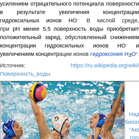
усилением отрицательного потенциала поверхности
в результате увеличения концентрации
гидроксильных ионов
H
O
В кислой среде,
−
.
при
рН
менее 5,5 поверхность воды приобретае
положительный заряд, обусловленный снижением
концентрации гидроксильных ионов
H
O
и
−
увеличением концентр
ации ионов
гидроксония
H
O
+
3
.
Источн
ик:
https://ru.wikipedia.org/wiki/
Поверхность_воды
На
биоа
"Ак
гор