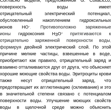
Согласно модели, предложенной G. Collacicco,
поверхность воды имеет
отрицательный
электрический потенциал
,
обусловленный накоплением гидроксильных
ионов
H
O
Противоположно заряженны
−
.
ионы
гидроксония
H
O
притягиваются к
+
3
отрицательно заряженной поверхности воды
,
формируя
двойной электрический слой
. По этой
причине мелкие частицы, взвешенные в воде,
приобретают как правило, отрицательный заряд и
взаимно отталкиваются друг от друга, что объясняет
хорошие моющие свойства воды.
Эритроциты
кров
также несут отрицательный заряд, что
предотвращает их агглютинацию (склеивание) и это
в значительной степени связано с потенциалом
поверхности воды. Улучшение моющих свойств
воды в щелочной среде можно объяснить