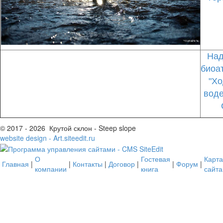
На
биоа
"Хо
воде
© 2017 - 2026 Крутой склон - Steep slope
website design - Art.siteedit.ru
О
Гостевая
Карта
Главная
|
|
Контакты
|
Договор
|
|
Форум
|
компании
книга
сайта