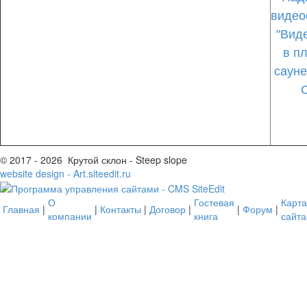
видео
"Вид
в п
сауне
© 2017 - 2026 Крутой склон - Steep slope
website design - Art.siteedit.ru
О
Гостевая
Карта
Главная
|
|
Контакты
|
Договор
|
|
Форум
|
компании
книга
сайта