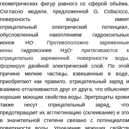
геометрических фигур равного со сферой объёма.
Согласно модели, предложенной G. Collacicco,
поверхность воды имеет
отрицательный
электрический потенциал
,
обусловленный накоплением гидроксильных
ионов
H
O
Противоположно заряженны
−
.
ионы
гидроксония
H
O
притягиваются к
+
3
отрицательно заряженной поверхности воды
,
формируя
двойной электрический слой
. По этой
причине мелкие частицы, взвешенные в воде,
приобретают как правило, отрицательный заряд и
взаимно отталкиваются друг от друга, что объясняет
хорошие моющие свойства воды.
Эритроциты
кров
также несут отрицательный заряд, что
предотвращает их агглютинацию (склеивание) и это
в значительной степени связано с потенциалом
поверхности воды. Улучшение моющих свойств