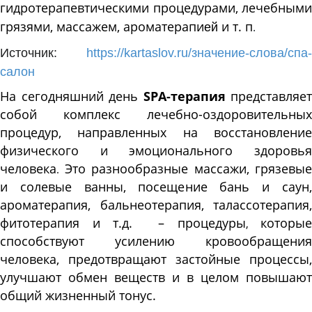
гидротерапевтическими процедурами, лечебными
грязями, массажем,
ароматерапи
и т. п
.
ей
Источник:
https://kartaslov.ru/значение-слова/спа-
салон
На сегодняшний день
SPA-терапия
представляет
собой комплекс лечебно-оздоровительных
процедур, направленных на восстановление
физического и эмоционального здоровья
человека
Это разнообразные массажи, грязевые
.
и солевые ванны, посещение бань и саун,
ароматерапия, бальнеотерапия, талассотерапия,
фитотерапия и т.д. – процедуры
которые
,
способствуют усилению кровообращения
человека, предотвращают застойные процессы,
улучшают обмен веществ и в целом повышают
общий жизненный тонус.