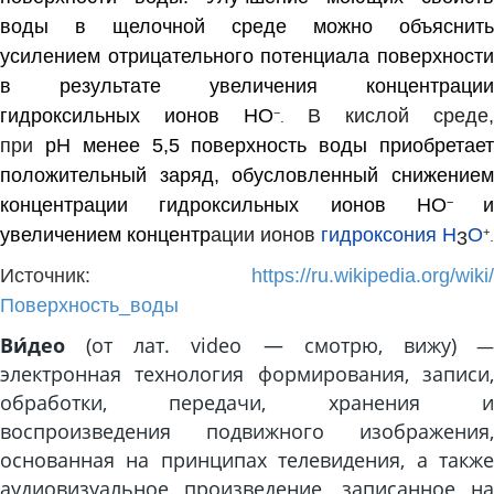
воды в щелочной среде можно объяснить
усилением отрицательного потенциала поверхности
в результате увеличения концентрации
гидроксильных ионов
H
O
В кислой среде,
−
.
при
рН
менее 5,5 поверхность воды приобретае
положительный заряд, обусловленный снижением
концентрации гидроксильных ионов
H
O
и
−
увеличением концентр
ации ионов
гидроксония
H
O
+
3
.
Источн
ик:
https://ru.wikipedia.org/wiki/
Поверхность_воды
Ви́део
(от лат. video — смотрю, вижу)
электронная технология формирования, записи,
обработки, передачи, хранения и
воспроизведения подвижного изображения,
основанная на принципах телевидения, а также
аудиовизуальное произведение, записанное на