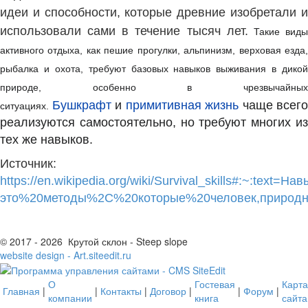
идеи и способности, которые древние изобретали и
использовали сами в течение тысяч лет.
Такие вид
активного отдыха, как пешие прогулки, альпинизм, верховая езда,
рыбалка и охота, требуют базовых навыков выживания в дикой
природе, особенно в чрезвычайных
Бушкрафт
и
примитивная жизнь
чаще всего
ситуациях.
реализуются самостоятельно, но требуют многих из
тех же навыков.
Источник:
https://en.wikipedia.org/wiki/Survival_skills#:~:text
это%20методы%2C%20которые%20человек,природ
© 2017 - 2026 Крутой склон - Steep slope
website design - Art.siteedit.ru
О
Гостевая
Карта
Главная
|
|
Контакты
|
Договор
|
|
Форум
|
компании
книга
сайта