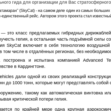
ного гида для организации для Вас стратосферного
тамаран" (SkyCat) - на самом деле один из самых больших 
н-единственный рейс. Автором этого проекта стал известны
) — это класс предлагаемых
гибридных дирижабле
вучесть
гелия
, а остальная часть подъёмной силы с
ция SkyCat включает в себя технологию воздушной
в том числе в отдалённых регионах, без необходимо
 построена и испытана компанией Advanced Te
евстве
в
Кардингтоне
.
ehicles
дали одной из своих реализаций конструкци
н до 1000 тонн, которые могут представлять собой 
ооружению, такому как автоматическая винтовка ил
зывая критической потери гелия.
мается по крайней мере одна крупная аэрокосмич