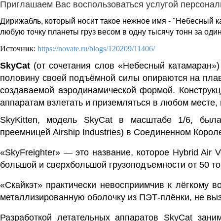
Приглашаем Вас воспользоваться услугой персональ
Дирижабль, который носит такое нежное имя - "Небесный ка
любую точку планеты груз весом в одну тысячу тонн за оди
Источник:
https://novate.ru/blogs/120209/11406/
SkyCat
(от
сочетания
слов «Небесный
катамаран
»
половину своей подъёмной силы опираются на пла
создаваемой аэродинамической формой.
Конструк
аппаратам взлетать и приземляться в любом месте, 
SkyKitten,
модель SkyCat в масштабе 1/6, была
преемницей
Airship Industries
) в
Соединенном Корол
«SkyFreighter» — это название, которое
Hybrid Air V
большой и сверхбольшой грузоподъемности от 50 тон
«Скайкэт» практически невосприимчив к лёгкому в
металлизированную оболочку из
ПЭТ-плёнки
, не вы
Разработкой летательных аппаратов SkyCat зани