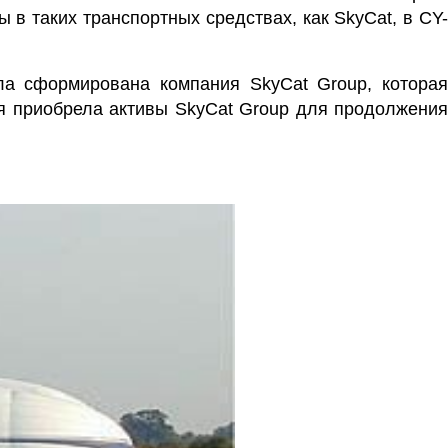
в таких транспортных средствах, как SkyCat, в CY-
а сформирована компания SkyCat Group, котора
рая приобрела активы SkyCat Group для продолжени