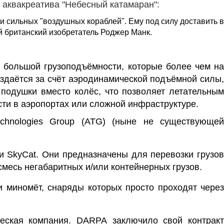
 аквакреатива "Небесный катамаран":
и сильных "воздушных кораблей". Ему под силу доставить в
й британский изобретатель Роджер Манк.
й
большой грузоподъёмности, которые более чем н
оздаётся за счёт аэродинамической
подъёмной силы
 подушки вместо колёс, что позволяет летательны
сти в аэропортах или сложной инфраструктуре.
chnologies Group (ATG) (ныне не существующе
и SkyCat.
Они предназначены для перевозки грузо
смесь негабаритных и/или контейнерных грузов.
и миномёт, снаряды которых просто проходят через
еская компания.
DARPA
заключило свой контрак