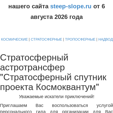
нашего сайта
steep-slope.ru
от
6
августа
2026 года
КОСМИЧЕСКИЕ
|
СТРАТОСФЕРНЫЕ
|
ТРОПОСФЕРНЫЕ
|
НАДВО
Стратосферный
астротрансфер
"Стратосферный спутник
проекта Космоквантум"
Уважаемые искатели приключений!
Приглашаем Вас воспользоваться услугой
персонального гида для организации для Вас