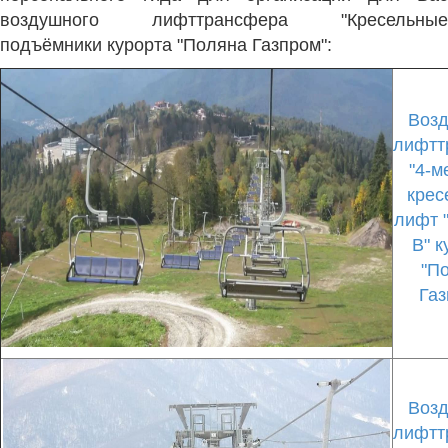
воздушного лифттрансфера "Кресельные
подъёмники курорта "Поляна Газпром":
Воз
лифтт
"4-м
крес
лифт 
В" к
"П
Газ
Воз
лифтт