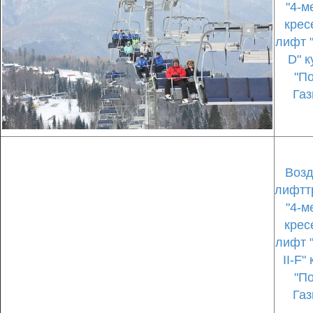
"4-м
крес
лифт 
D" к
"П
Газ
Воз
лифтт
"4-м
крес
лифт 
II-F"
"П
Газ