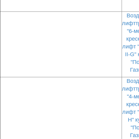
Воз
лифтт
"6-м
крес
лифт 
II-G"
"П
Газ
Воз
лифтт
"4-м
крес
лифт 
H" к
"П
Газ