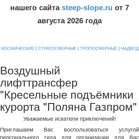
нашего сайта
steep-slope.ru
от
7
августа
2026 года
КОСМИЧЕСКИЕ
|
СТРАТОСФЕРНЫЕ
|
ТРОПОСФЕРНЫЕ
|
НАДВО
Воздушный
лифттрансфер
"Кресельные подъёмники
курорта "Поляна Газпром"
Уважаемые искатели приключений!
Приглашаем Вас воспользоваться услугой
персонального гида для организации для Вас