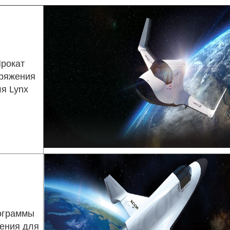
рокат
ряжения
я Lynx
ограммы
ения для