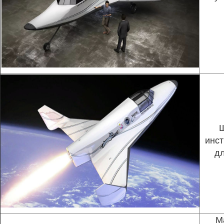
инст
дл
М