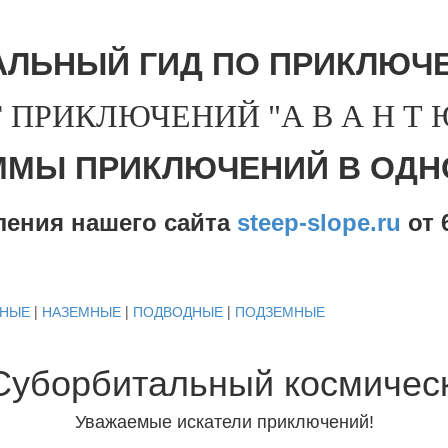
АЛЬНЫЙ ГИД ПО ПРИКЛЮЧЕ
 ПРИКЛЮЧЕНИЙ "А В А Н Т Ю 
ММЫ ПРИКЛЮЧЕНИЙ В ОДН
ления нашего сайта
steep-slope.ru
от
6
ДНЫЕ
|
НАЗЕМНЫЕ
|
ПОДВОДНЫЕ
|
ПОДЗЕМНЫЕ
Суборбитальный космическ
Уважаемые искатели приключений!