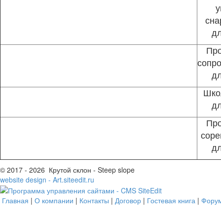
у
сна
дл
Пр
сопр
дл
Шко
дл
Пр
соре
дл
© 2017 - 2026 Крутой склон - Steep slope
website design - Art.siteedit.ru
Главная
|
О компании
|
Контакты
|
Договор
|
Гостевая книга
|
Фору