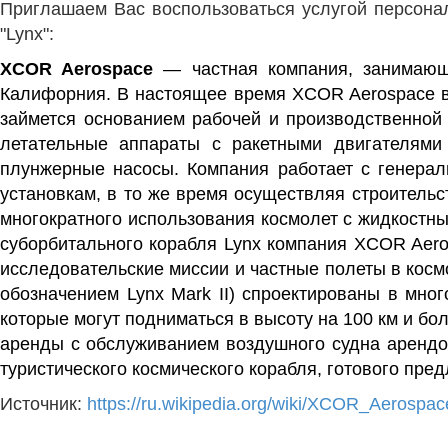
Приглашаем Вас воспользоваться услугой персонал
"Lynx":
XCOR Aerospace
— частная компания, занимающ
Калифорния.
В настоящее время
XCOR Aerospace в
займется основанием рабочей и производственной
летательные аппараты с ракетными двигателями 
плунжерные насосы. Компания работает с генерал
установкам, в то же время осуществляя строител
многократного использования космолет с жидкостн
суборбитального корабля Lynx компания XCOR Aero
исследовательские миссии и частные полеты в космос 
обозначением Lynx Mark II) спроектированы в мно
которые могут подниматься в высоту на 100 км и бол
аренды с обслуживанием воздушного судна арендо
туристического космического корабля, готового пре
Источник:
https://ru.wikipedia.org/wiki/XCOR_Aerospac