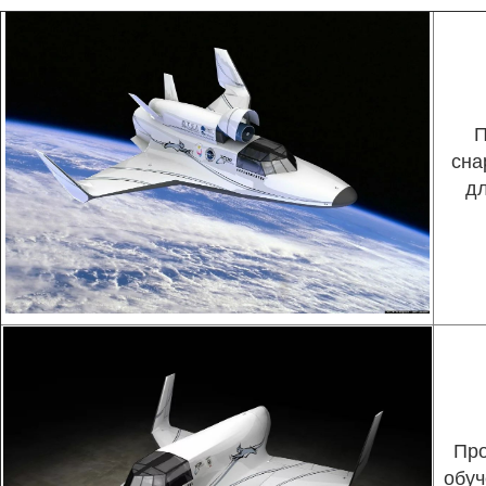
П
сна
дл
Пр
обуч