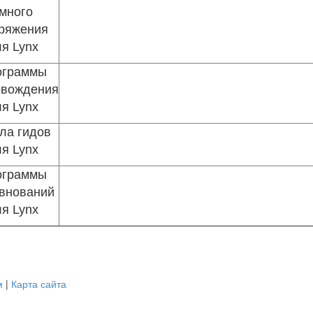
много
ряжения
я Lynx
ограммы
овождения
я Lynx
ла гидов
я Lynx
ограммы
внований
я Lynx
м
|
Карта сайта