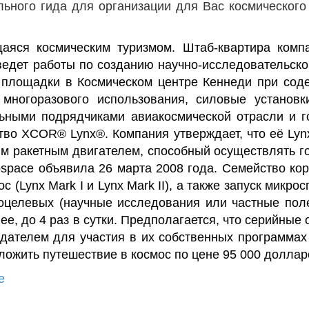
ьного гида для организации для Вас космического
аяся космическим туризмом. Штаб-квартира комп
едет работы по созданию научно-исследовательског
 площадки в Космическом центре Кеннеди при сод
многоразового использования, силовые установк
ьными подрядчиками авиакосмической отрасли и г
ьство XCOR® Lynx®.
Компания утверждает, что её Ly
ым ракетным двигателем, способный осуществлять г
space объявила 26 марта 2008 года.
Семейство кор
(Lynx Mark I и Lynx Mark II), а также запуск микрос
гоцелевых (научные исследования или частные поле
ее, до 4 раз в сутки. Предполагается, что серийные
дателем для участия в их собственных программах
дложить путешествие в космос по цене 95 000 доллар
e