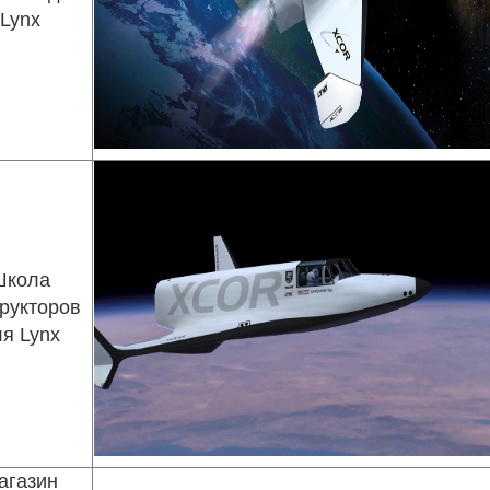
Lynx
Школа
рукторов
я Lynx
агазин