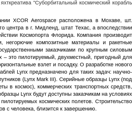
 яхткреатива "Суборбитальный космический корабль
ании XCOR Aerospace расположена в Мохаве, шт
о центра в г. Мидленд, штат
Техас
, а впоследстви
ействии
Космопорта Флорида
.
Компания производи
и, негорючие композитные материалы и ракетные
осударственными заказчиками по крупным силовым
nx – это пилотируемый, двухместный, пригодный дл
оризонтальные взлет и посадку.
О разработке новог
аблей Lynx предназначено для таких задач: научно
путников (Lynx Mark III). Серийные образцы Lynx (под
ты в космос), коммерческих транспортных средств,
 образцы Lynx будут доступны заказчикам на условиях
 пилотируемых космических полетов.
Строительство
ов с человека, близится
к завершению.