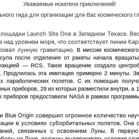
Уважаемые искатели приключений!
ного гида для организации для Вас космического г
площадки Launch Site One в Западном Техасе. Ве
 над уровнем моря, что соответствует линии Ка
ровал лунную гравитацию.
В миссии космическог
сула после отделения от ракеты начала вращатьс
реакцией —
RCS
. Такое вращение создало центро
 Продлилась эта имитация примерно 2 минуты. Зву
х параболических полетов. С их помощью получа
ных приборов, 29 из которых разместили внутри, а 
х приборов предоставили NASA в рамках программы F
и Blue Origin совершил огромное количество на
тации в условиях суборбитальных полетов. Она
ваний, связанных с освоением Луны.
В первую
аботы на Луне, должны выдерживать условия сла