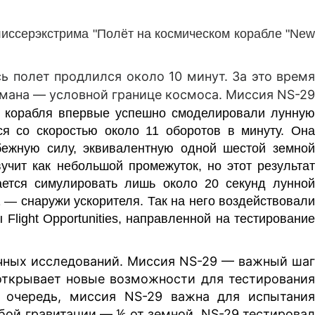
лиссерэкстрима "Полёт на космическом корабле "New
сь полет продлился около 10 минут. За это время
рмана — условной границе космоса. Миссия NS-29
о корабля впервые успешно
смоделировали
лунную
я со скоростью около 11 оборотов в минуту. Она
бежную силу, эквивалентную одной шестой земно
чит как небольшой промежуток, но этот результат
ется симулировать лишь около 20 секунд лунной
1 — снаружи ускорителя. Так на него воздействовали
light Opportunities, направленной на тестирование
учных исследований. Миссия NS-29 — важный шаг
 открывает новые возможности для тестирования
 очередь, миссия NS-29 важна для испытания
бой гравитации — ⅙ от земной. NS-29 тестировал