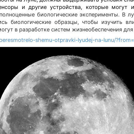
енсоры и другие устройства, которые могут 
полноценные биологические эксперименты. В лу
сь биологические образцы, чтобы изучить вли
огут в разработке систем жизнеобеспечения для 
sa-peresmotrelo-shemu-otpravki-lyudej-na-lunu/?fr