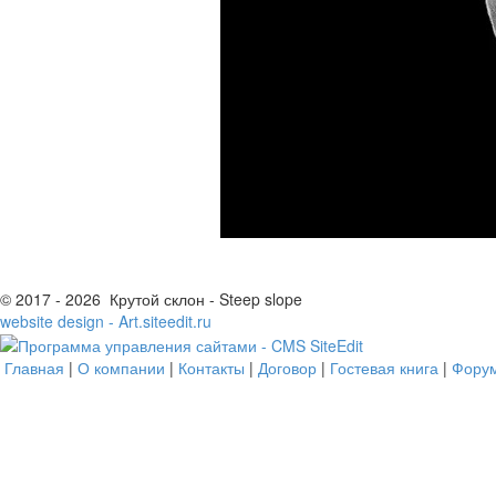
© 2017 - 2026 Крутой склон - Steep slope
website design - Art.siteedit.ru
Главная
|
О компании
|
Контакты
|
Договор
|
Гостевая книга
|
Фору