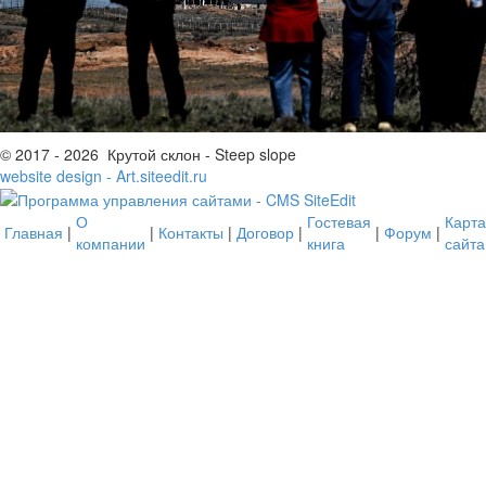
© 2017 - 2026 Крутой склон - Steep slope
website design - Art.siteedit.ru
О
Гостевая
Карта
Главная
|
|
Контакты
|
Договор
|
|
Форум
|
компании
книга
сайта