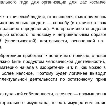
ального гида для организации для Вас космичес
ие
технической
задачи, относящееся к материально
атериальных средств — способу (в отличие от зак
 правовое определение).
Альтернативное определе
ощью которого по-новому и нетривиальным образо
й
(
эвристической
) деятельности, основанной на
а
.
ретения» прибегают к понятиям о новизне, о неве
лжно быть продуктом человеческой деятельности),
материю начала в изобретении и т. п. Как можно 
 более неясное. Поэтому будет логичнее выводи
еллектуальной деятельности по остаточному при
ектуальной собственности
, а точнее —
промышленно
териального имущества
, то есть
имуществом
являе