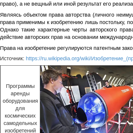
право
), а не вещный или иной результат его реализа
Являясь объектом права авторства (
личного неиму
права применимы к изобретению лишь постольку, пос
Однако такие характерные черты авторского права
действие авторских прав на основании международн
Права на изобретение регулируются
патентным зак
Источник:
https://ru.wikipedia.org/wiki/Изобретение_(п
Программы
аренды
оборудования
для
космических
самодельных
изобретений