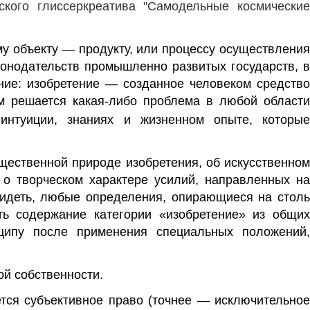
кого глиссеркреатива "Самодельные космические
му объекту — продукту, или процессу осуществлени
онодательств промышленно развитых государств, в
ние: изобретение — созданное человеком средств
м решается какая-либо проблема в любой области
интуиции
,
знаниях
и жизненном опыте, которы
щественной природе изобретения, об искусственном
 о творческом характере усилий, направленных на
видеть, любые определения, опирающиеся на столь
ть содержание категории «изобретение» из общих
нципу после применения специальных положений,
й собственности
.
тся
субъективное право
(точнее —
исключительное