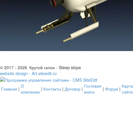
© 2017 - 2026 Крутой склон - Steep slope
website design - Art.siteedit.ru
О
Гостевая
Карта
Главная
|
|
Контакты
|
Договор
|
|
Форум
|
компании
книга
сайта