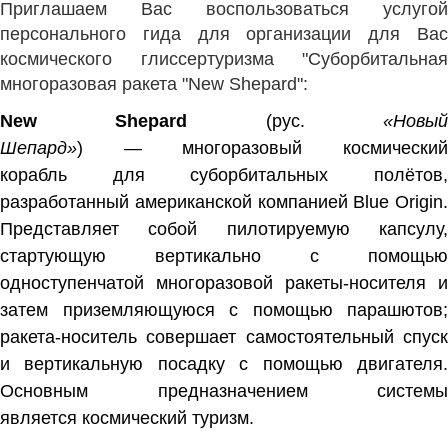
Приглашаем Вас воспользоваться услугой
персонального гида для организации для Вас
космического глиссертуризма "Суборбитальная
многоразовая ракета "New Shepard":
New Shepard
(
рус.
«Новы
Шепард»
) —
многоразовый космически
корабль
для
суборбитальных полётов
разработанный американской компанией
Blue Origin
.
Представляет собой пилотируемую капсулу,
стартующую вертикально с помощью
одноступенчатой многоразовой
ракеты-носителя
и
затем приземляющуюся с помощью
парашютов
;
ракета-носитель совершает самостоятельный спуск
и вертикальную посадку с помощью двигателя.
Основным предназначением системы
является
космический туризм
.