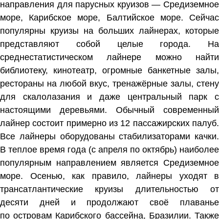
направления для парусных круизов —
Средиземно
море
,
Карибское море
,
Балтийское море
. Сейча
популярны круизы на
больших лайнерах
, которые
представляют собой целые города. На
среднестатистическом лайнере можно найти
библиотеку, кинотеатр, огромные банкетные залы,
рестораны на любой вкус, тренажёрные залы, стену
для скалолазания и даже центральный парк с
настоящими деревьями. Обычный современный
лайнер состоит примерно из 12 пассажирских палуб.
Все лайнеры оборудованы стабилизаторами качки.
В теплое время года (с апреля по октябрь) наиболее
популярным направлением является Средиземное
море. Осенью, как правило, лайнеры уходят в
трансатлантические круизы длительностью от
десяти дней и продолжают своё плаванье
по
островам Карибского бассейна
,
Бразилии
. Такж