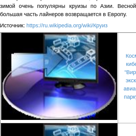
зимой очень популярны круизы по
Азии
. Весно
большая часть лайнеров возвращается в Европу.
Источник:
https://ru.wikipedia.org/wiki/Круиз
Кос
киб
"Вир
экс
авиа
парк