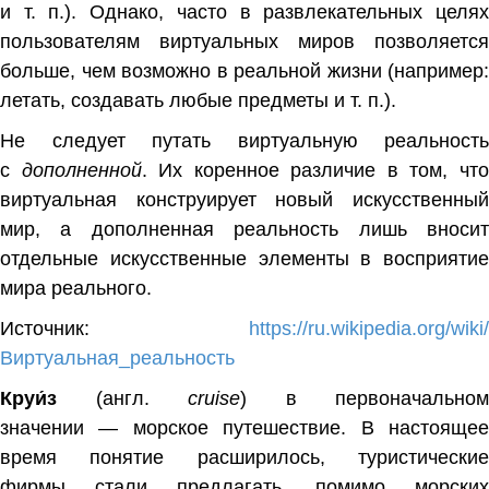
и т. п.). Однако, часто в развлекательных целях
пользователям виртуальных миров позволяется
больше, чем возможно в реальной жизни (например:
летать, создавать любые предметы и т. п.).
Не следует путать виртуальную реальность
с
дополненной
.
Их коренное различие в том, чт
виртуальная конструирует новый искусственный
мир, а дополненная реальность лишь вносит
отдельные искусственные элементы в восприятие
мира реального.
Источник:
https://ru.wikipedia.org/wiki/
Виртуальная_реальность
Круи́з
(
англ.
cruise
) в первоначальном
значении —
морское
путешествие
.
В настояще
время понятие расширилось,
туристически
фирмы
стали предлагать, помимо морских