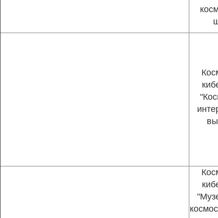
кос
ш
Кос
киб
"Ко
инте
вы
Кос
киб
"Муз
космос