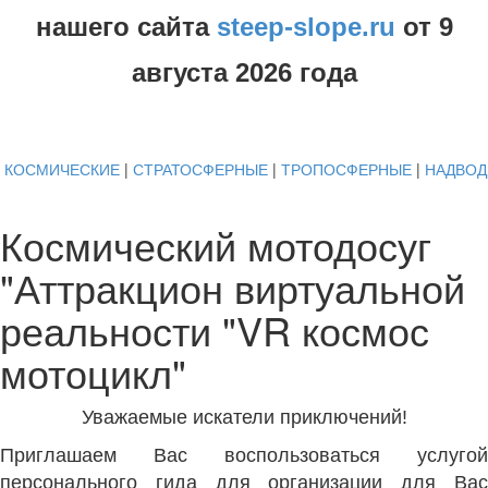
нашего сайта
steep-slope.ru
от
9
августа
2026 года
КОСМИЧЕСКИЕ
|
СТРАТОСФЕРНЫЕ
|
ТРОПОСФЕРНЫЕ
|
НАДВО
Космический мотодосуг
"Аттракцион виртуальной
реальности "VR космос
мотоцикл"
Уважаемые искатели приключений!
Приглашаем Вас воспользоваться услугой
персонального гида для организации для Вас