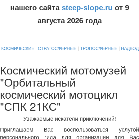
нашего сайта
steep-slope.ru
от
9
августа
2026 года
КОСМИЧЕСКИЕ
|
СТРАТОСФЕРНЫЕ
|
ТРОПОСФЕРНЫЕ
|
НАДВО
Космический мотомузей
"Орбитальный
космический мотоцикл
"СПК 21КС"
Уважаемые искатели приключений!
Приглашаем Вас воспользоваться услугой
персонального гида для организации для Вас