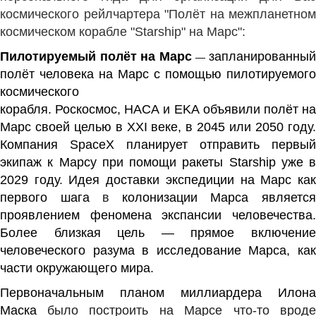
космического рейлчартера "Полёт на межпланетном
космическом корабле "Starship" на Марс":
Пилотируемый полёт
на
Марс
запланированны
—
полёт человека
на Марс
с помощью
пилотируемого
космического
корабля
.
Роскосмос
,
НАСА
и
EKA
объявили полёт н
Марс своей целью в XXI веке, в 2045 или 2050 году.
Компания
SpaceX
планирует отправить первый
экипаж к Марсу при помощи ракеты
Starship
уже в
2029 году
.
Идея доставки экспедиции на Марс ка
первого шага
в
колонизации Марса
являетс
проявлением феномена
экспансии
человечества
Более близкая цель — прямое включение
человеческого разума в исследование Марса, как
части окружающего мира.
Первоначальным планом миллиардера
Илона
Маска
было построить на Марсе что-то вроде