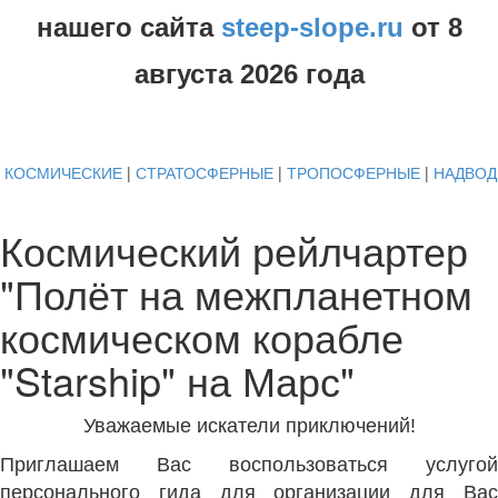
нашего сайта
steep-slope.ru
от
8
августа
2026 года
КОСМИЧЕСКИЕ
|
СТРАТОСФЕРНЫЕ
|
ТРОПОСФЕРНЫЕ
|
НАДВО
Космический рейлчартер
"Полёт на межпланетном
космическом корабле
"Starship" на Марс"
Уважаемые искатели приключений!
Приглашаем Вас воспользоваться услугой
персонального гида для организации для Вас