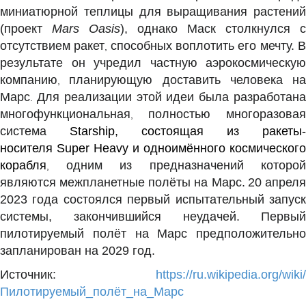
миниатюрной теплицы для выращивания растений
(проект
Mars Oasis
), однако Маск столкнулся с
отсутствием ракет
способных воплотить его мечту. 
,
результате он учредил частную аэрокосмическую
компанию
планирующую доставить человека на
,
Марс
Для реализации этой идеи была разработан
.
многофункциональная
полностью многоразовая
,
система
Starship
, состоящая из ракеты-
носителя
Super Heavy
и
одноимённого космического
корабля
одним из предназначений которой
,
являются межпланетные полёты на Марс.
20 апрел
2023 года состоялся первый испытательный запуск
системы, закончившийся неудачей.
Первый
пилотируемый полёт на Марс предположительно
запланирован на 2029 год.
Источник:
https://ru.wikipedia.org/wiki/
Пилотируемый_полёт_на_Марс