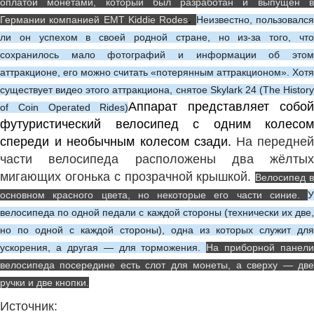
оплатой монетами, который был разработан и выпущен в
.
Германии компанией EMT Kiddie Rodes
Неизвестно, пользовалс
ли он успехом в своей родной стране, но из-за того, что
сохранилось мало фотографий и информации об этом
аттракционе, его можно считать «потерянным аттракционом». Хотя
существует видео этого аттракциона, снятое Skylark 24 (The History
Аппарат представляет собо
of Coin Operated Rides)
футуристический велосипед с одним колесом
спереди и необычным колесом сзади.
На передней
части велосипеда расположены два жёлтых
мигающих огонька с прозрачной крышкой.
Велосипед 
основном красного цвета, но некоторые его части синие.
У
велосипеда по одной педали с каждой стороны (технически их две,
но по одной с каждой стороны), одна из которых служит для
ускорения, а другая — для торможения.
На приборной панели
велосипеда посередине есть слот для монеты, а сверху — две
ручки и две кнопки.
Источник: