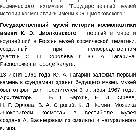
космического яхтмузея "Государственный музей
истории космонавтики имени К.Э. Циолковского":
Госуда́рственный музе́й исто́рии космона́втики
имени К. Э. Циолковского
первый в мире и
—
крупнейший в
России
музей
космической тематики
созданный при непосредственном
участии
С. П. Королёва
и
Ю. А. Гагарина
Расположен в городе
Калуге
.
13 июня 1961 года
Ю. А. Гагарин
заложил первый
камень в фундамент здания будущего музея. Музей
был открыт для посетителей 3 октября 1967 года.
Архитекторы —
Б. Г. Бархин
, Е. И. Киреев,
Н. Г. Орлова, В. А. Строгий, К. Д. Фомин. Мозаика
«Покорители космоса» в вестибюле музея
создана
А. Васнецовым
из
смальты
и натуральног
камня.