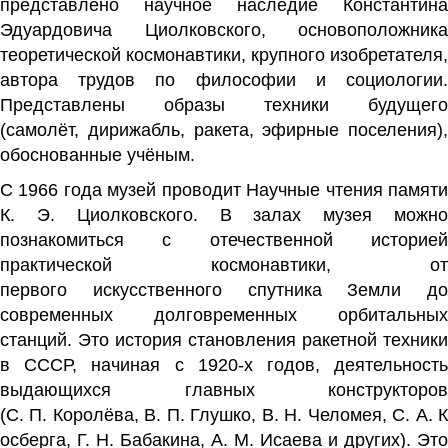
представлено научное наследие
Константина
Эдуардовича Циолковского
, основоположника
теоретической
космонавтики
, крупного изобретателя,
автора трудов по
философии
и
социологии
Представлены образы техники будущего
(
самолёт
,
дирижабль
,
ракета
, эфирные поселения),
обоснованные учёным.
С 1966 года музей проводит Научные чтения памяти
К. Э. Циолковского. В залах музея можно
познакомиться с отечественной историей
практической
космонавтики
, от
первого
искусственного спутника Земли
до
современных долговременных
орбитальных
станций
. Это история становления ракетной техники
в СССР, начиная с 1920-х годов, деятельность
выдающихся главных конструкторов
(
С. П. Королёва
,
В. П. Глушко
,
В. Н. Челомея
,
С. А. 
осберга
,
Г. Н. Бабакина
,
А. М. Исаева
и других). Это