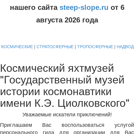
нашего сайта
steep-slope.ru
от
6
августа
2026 года
КОСМИЧЕСКИЕ
|
СТРАТОСФЕРНЫЕ
|
ТРОПОСФЕРНЫЕ
|
НАДВО
Космический яхтмузей
"Государственный музей
истории космонавтики
имени К.Э. Циолковского"
Уважаемые искатели приключений!
Приглашаем Вас воспользоваться услугой
персонального гида для организации для Вас