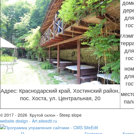
доми
дере
для
гос
глэмп
терра
для
гос
ном
для
гос
Адрес: Краснодарский край, Хостинский район,
мест
пос. Хоста, ул. Центральная, 20
пал
© 2017 - 2026 Крутой склон - Steep slope
website design - Art.siteedit.ru
О
Гостевая
Карта