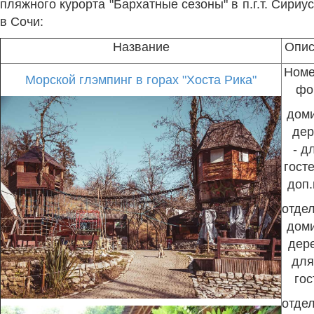
пляжного курорта "Бархатные сезоны" в п.г.т. Сириус
в Сочи:
Название
Опис
Номе
Морской глэмпинг в горах "Хоста Рика"
фо
доми
дер
- д
госте
доп.
отде
доми
дере
для
гос
отде