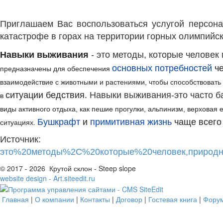
Приглашаем Вас воспользоваться услугой персона
катастрофе в горах на территории горных олимпийск
Навыки выживания
- это методы, которые челове
основных потребностей
ч
предназначены для обеспечения
взаимодействие с животными и растениями, чтобы способствовать
ситуации бедствия.
Навыки выживания-это часто ба
в
виды активного отдыха, как пешие прогулки, альпинизм, верховая 
Бушкрафт
и
примитивная жизнь
чаще всего
ситуациях.
Источ
это%20методы%2C%20которые%20человек,природ
© 2017 - 2026 Крутой склон - Steep slope
website design - Art.siteedit.ru
Главная
|
О компании
|
Контакты
|
Договор
|
Гостевая книга
|
Фору