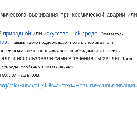
смического выживания при космической аварии или
й
природной
или
искусственной среде
.
Эти методы
ров
.
Навыки также поддерживают правильное знание и
авыки выживания часто связаны с необходимостью выжить
али и использовали сами в течение тысяч лет.
Такие
й природе, особенно в чрезвычайных
тех же навыков.
a.org/wiki/Survival_skills#:~:text=Навыки%20выживания-