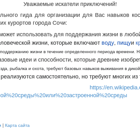
Уважаемые искатели приключений!
льного гида для организации для Вас навыков ко
их курортов города Сочи:
к может использовать для поддержания жизни в любо
еловеческой жизни, которые включают
воду
,
пищу
и
к
 поддержанию жизни в течение определенного периода времени.
Н
зовые идеи и способности, которые древние изобрет
езда, рыбалка и охота, требуют базовых навыков выживания в дико
 реализуются самостоятельно, но требуют многих из 
ник:
https://en.wikipedi
ной%20среды%20или%20застроенной%20среды
м
|
Карта сайта