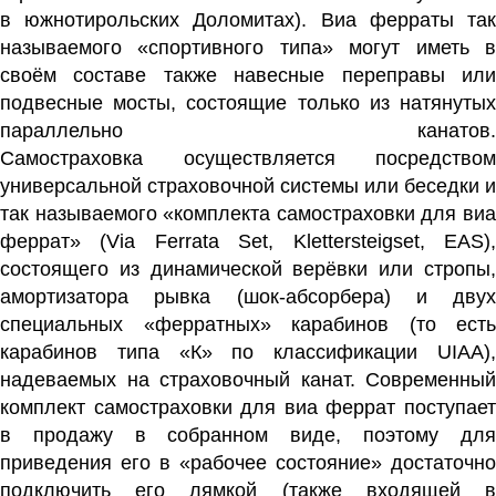
в
южнотирольских
Доломитах). Виа ферраты та
называемого «спортивного типа» могут иметь в
своём составе также навесные переправы или
подвесные мосты, состоящие только из натянутых
параллельно канатов.
Само
страховка
осуществляется посредством
универсальной страховочной системы или беседки и
так называемого «комплекта самостраховки для виа
феррат» (Via Ferrata Set, Klettersteigset, EAS),
состоящего из
динамической верёвки
или стропы
амортизатора рывка (шок-абсорбера) и двух
специальных «ферратных»
карабинов
(то есть
карабинов типа «К» по классификации
UIAA
)
надеваемых на страховочный канат. Современный
комплект самостраховки для виа феррат поступает
в продажу в собранном виде, поэтому для
приведения его в «рабочее состояние» достаточно
подключить его лямкой (также входящей в