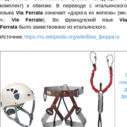
комплект) к обвязке.
В переводе с итальянского
языка
Via Ferrata
означает «дорога из железа» (мн
ч.:
Vie Ferrate
). Во французский язык
Vi
Ferrata
было заимствовано из итальянского.
Источник:
https://ru.wikipedia.org/wiki/Виа_феррата
сн
д
фе