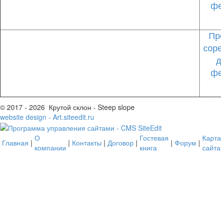
фе
Пр
сор
д
фе
© 2017 - 2026 Крутой склон - Steep slope
website design - Art.siteedit.ru
О
Гостевая
Карта
Главная
|
|
Контакты
|
Договор
|
|
Форум
|
компании
книга
сайта