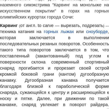
наземного симэкстрима "Карвинг на монолыже на
искусственном покрытии" в горах на горных
олимпийских курортах города Сочи:
Карвинг
от англ. to carve — вырезать, подрезать
(
) —
техника катания на
горных лыжах
или
сноуборде
которая заключается в выполнении
последовательных резаных поворотов. Особенность
такого типа поворотов заключается в том, что
поставленный (закантованный) под углом к
поверхности склона современный спортивный
снаряд прогибается и прорезает своей острой
кромкой боковой грани (кантом) дугообразную
канавку. Дугообразная канавка получается
благодаря близкой к параболической форме
снаряда, сужающейся к центру и расширяющейся к
носку и пятке. Далее, при движении по такой
канавке, снаряд увлекает в поворот райдера.