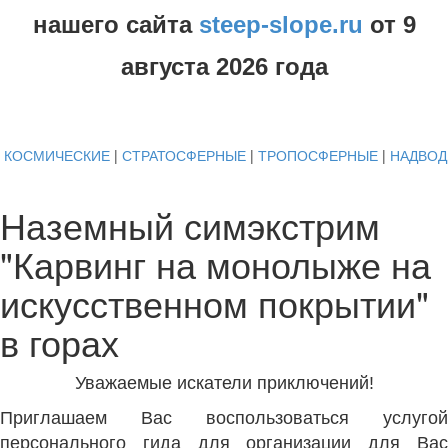
нашего сайта
steep-slope.ru
от
9
августа
2026 года
КОСМИЧЕСКИЕ
|
СТРАТОСФЕРНЫЕ
|
ТРОПОСФЕРНЫЕ
|
НАДВО
Наземный симэкстрим
"Карвинг на монолыже на
искусственном покрытии"
в горах
Уважаемые искатели приключений!
Приглашаем Вас воспользоваться услугой
персонального гида для организации для Вас