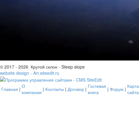
© 2017 - 2026 Крутой склон - Steep slope
website design - Art.siteedit.ru
О
Гостевая
Карта
Главная
|
|
Контакты
|
Договор
|
|
Форум
|
компании
книга
сайта