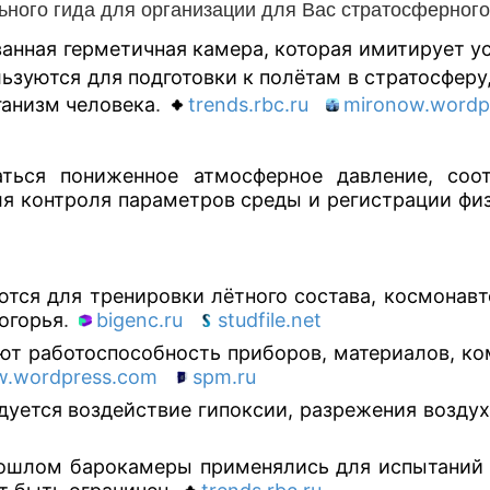
ного гида для организации для Вас стратосферного
ванная герметичная камера, которая имитирует 
льзуются для подготовки к полётам в стратосферу
ганизм человека
.
trends.rbc.ru
mironow.wordp
ться пониженное атмосферное давление, соот
ля контроля параметров среды и регистрации ф
тся для тренировки лётного состава, космонавт
огорья
.
bigenc.ru
studfile.net
ют работоспособность приборов, материалов, ко
w.wordpress.com
spm.ru
дуется воздействие гипоксии, разрежения воздух
ошлом барокамеры применялись для испытаний 