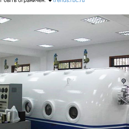
т быть ограничен
.
trends.rbc.ru