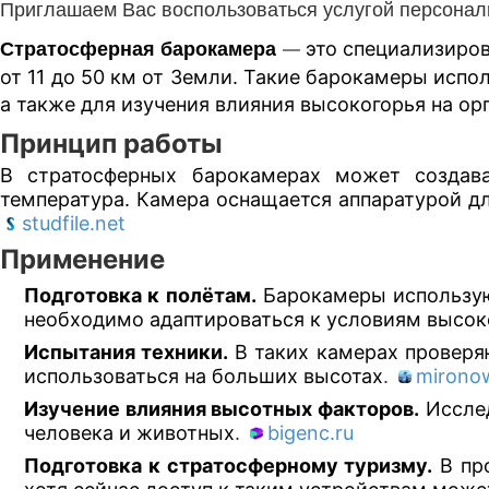
Приглашаем Вас воспользоваться услугой персональ
это специализиро
Стратосферная барокамера
—
от 11 до 50 км от Земли. Такие барокамеры испо
а также для изучения влияния высокогорья на ор
Принцип работы
В стратосферных барокамерах может создава
температура. Камера оснащается аппаратурой д
studfile.net
Применение
Подготовка к полётам.
Барокамеры использую
необходимо адаптироваться к условиям высок
Испытания техники.
В таких камерах проверя
использоваться на больших высотах
.
mirono
Изучение влияния высотных факторов.
Иссле
человека и животных
.
bigenc.ru
Подготовка к стратосферному туризму.
В пр