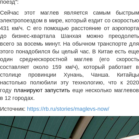
поезд":
Сейчас этот маглев является самым быстрым
электропоездом в мире, который ездит со скоростью
431 км/ч. С его помощью расстояние от аэропорта
до бизнес-квартала Шанхая можно преодолеть
всего за восемь минут.
На обычном транспорте для
этого понадобился бы целый час. В Китае есть еще
один среднескоростной маглев (его скорость
составляет около 159 км/ч), который работает в
столице провинции Хунань, Чанша. Китайцы
настолько полюбили эту технологию, что к 2020
году
планируют запустить
еще несколько маглево
в 12 городах.
Источник:
https://rb.ru/stories/maglevs-now/