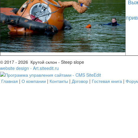
Выж
при
© 2017 - 2026 Крутой склон - Steep slope
website design - Art.siteedit.ru
Главная
|
О компании
|
Контакты
|
Договор
|
Гостевая книга
|
Фору