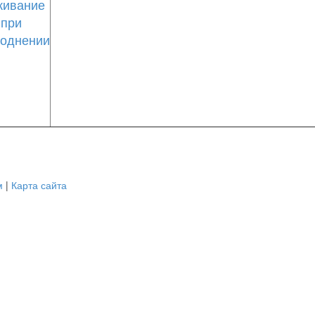
ивание
при
воднении
м
|
Карта сайта