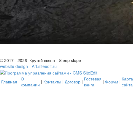
© 2017 - 2026 Крутой склон - Steep slope
website design - Art.siteedit.ru
О
Гостевая
Карта
Главная
|
|
Контакты
|
Договор
|
|
Форум
|
компании
книга
сайта