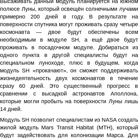
Высаживать данный модуль планируется на южном
полюсе Луны,
который освещён солнечными лучам
примерно 200 дней в году.
В результате н
поверхности спутника могут проживать сразу четыре
космонавта
— двое будут обеспечены все
необходимым в модуле SH,
а ещё двое будут
проживать в посадочном модуле.
Добираться из
одного пункта в другой специалисты будут на
специальном луноходе,
плюс в будущем, когд
модуль SH «прокачают»,
он сможет поддерживат
жизнедеятельность двух космонавтов в течение
сразу 60 дней.
Это существенный прогресс 
сравнении с высадкой астронавтов Аполлона,
которые могли пробыть на поверхности Луны лишь
14 дней.
Модуль SH позволит специалистам из NASA создать
жилой модуль Mars Transit Habitat (MTH), который
будут задействовать для колонизации Марса. Для