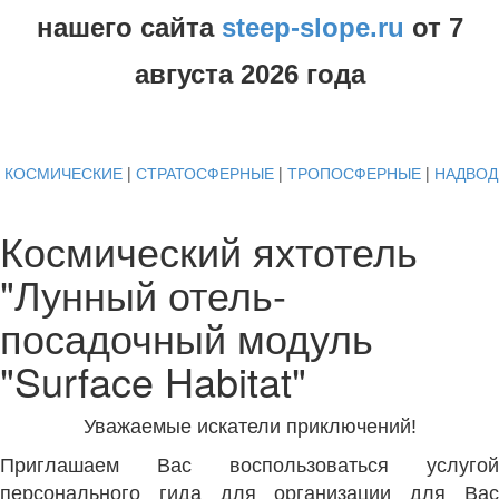
нашего сайта
steep-slope.ru
от
7
августа
2026 года
КОСМИЧЕСКИЕ
|
СТРАТОСФЕРНЫЕ
|
ТРОПОСФЕРНЫЕ
|
НАДВО
Космический яхтотель
"Лунный отель-
посадочный модуль
"Surface Habitat"
Уважаемые искатели приключений!
Приглашаем Вас воспользоваться усл
угой
персонального гида для организации для Вас